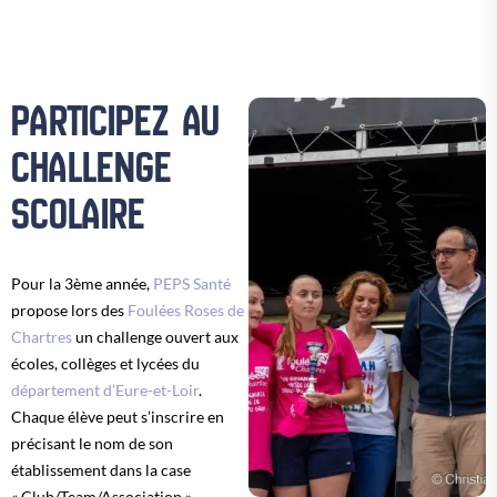
PARTICIPEZ AU
CHALLENGE
SCOLAIRE
Pour la 3ème année,
PEPS Santé
propose lors des
Foulées Roses de
Chartres
un challenge ouvert aux
écoles, collèges et lycées du
département d’Eure-et-Loir
.
Chaque élève peut s’inscrire en
précisant le nom de son
établissement dans la case
« Club/Team/Association ».