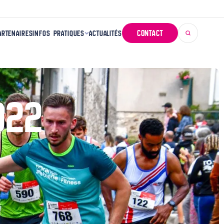
CONTACT
ARTENAIRES
INFOS PRATIQUES
ACTUALITÉS
ENTREPRISES
INSCRIPTION ET AVANT L’ÉPREUVE
SCOLAIRES
DOCUMENTS
022
RETRAIT DU DOSSARD
DÉROULEMENT
VILLAGE
BÉNÉVOLES
APRÈS LA COURSE