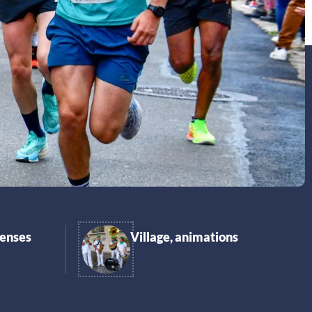
penses
Village, animations